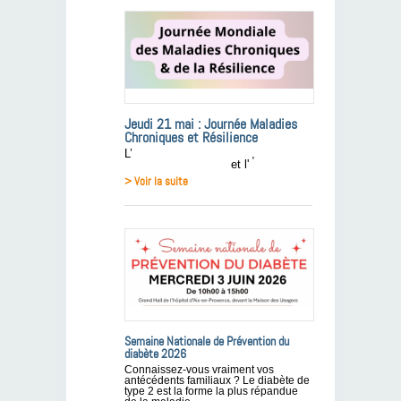
Jeudi 21 mai : Journée Maladies
Chroniques et Résilience
L’
Afa Crohn RCH France
,
Les Maux
de Spondy Myalgie
et l'
> Voir la suite
Semaine Nationale de Prévention du
diabète 2026
Connaissez-vous vraiment vos
antécédents familiaux ? Le diabète de
type 2 est la forme la plus répandue