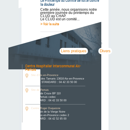
Le Printemps du Comité de lutte contre
la douleur
Cette année, nous organisons notre
première journée du printemps du
CLUD au CHAP.
Le CLUD est un comité...
> Voir la suite
Page 2 sur
7
«
1
2
3
…
»
Dernière
page »
Liens pratiques
Divers
Centre Hospitalier Intercommunal Aix-
Pertuis
Site d'Aix-en-Provence
Avenue des Tamaris 13616 Aix-en-Provence
cedex 1 STANDARD : 04 42 33 50 00
Site de Pertuis
58, rue de Croze BP 110
84123 Pertuis cedex
STANDARD : 04 42 33 50 00
Centre Roger Duquesne
3, chemin de la Vierge Noire
13097 Aix-en-Provence cedex 2
STANDARD : 04 42 52 95 00