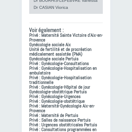
Dr BOURHIS-LEFEBVRE Vanessa
Dr CASIAN Viorica
Voir également :
Privé : Maternité Sainte Victoire d’Aix-en-
Provence
Gynécologie sociale Aix
Unité de fertilité et de procréation
médicalement assistée (PMA)
Gynécologie sociale Pertuis
Privé : Gynécologie-Consultations
Privé : Gynécologie-Hospitalisation en
ambulatoire
Privé : Gynécologie-Hospitalisation
traditionnelle
Privé : Gynécologie-Hôpital de jour
Gynécologie-obstétrique Pertuis
Privé : Gynécologie-Urgences
Privé : Gynécologie-obstétrique
Privé : Maternité-Gynécologie Aix-en-
Provence
Privé : Maternité de Pertuis
Privé : Salles de naissance Pertuis
Privé : Urgences obstétricales Pertuis
Privé : Consultations programmées en