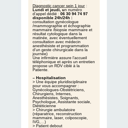
ETP Smile
Diagnostic cancer sein 1 jour
:
Lundi et jeudi, u
n numéro
d’appel dédié :
06 30 94 74 97
disponible 24h/24h :
consultation gynécologue
/mammographie et échographie
mammaire /biopsie mammaire et
résultat cytologique dans la
matinée, avec éventuellement
consultation avec médecin
anesthésiste et programmation
d’un geste chirurgicale dans la
journée)
Une infirmière assure l’accueil
téléphonique et après un entretien
propose un RDV ciblé à la
Patiente.
– Hospitalisation
> Une équipe pluridisciplinaire
pour vous accompagner :
Gynécologues-Obstétriciens,
Chirurgiens, Internes,
Anesthésistes, Soignants,
Psychologue, Assistante sociale,
Diététicienne
> Chirurgie ambulatoire
(réparatrice, reconstruction
mammaire, laser, colposcopie,
IVG,…)
> Patient debout