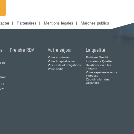
acter
Partenaires
Mentions légales
Marchés publics
de
Prendre RDV
Votre séjour
La qualité
Votre admission
Politique Qualité
Votre hospitalisation
Indicateurs Qualité
e et
Vos droits et obligations
Relations avec les
usagers
Votre sortie
Votre expérience nous
intéresse
fant
Coordination des
vigilances
ubl.
gie