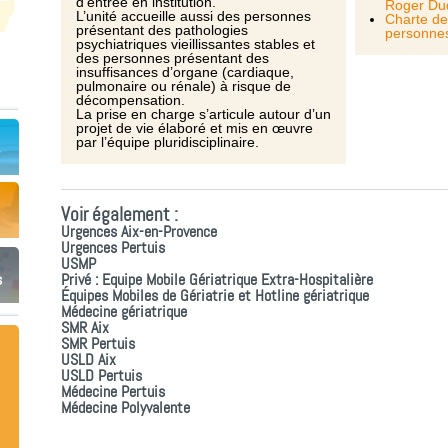
d’entrée en institution.
Roger Du
L’unité accueille aussi des personnes
Charte des
présentant des pathologies
personnes
psychiatriques vieillissantes stables et
des personnes présentant des
insuffisances d’organe (cardiaque,
pulmonaire ou rénale) à risque de
décompensation.
La prise en charge s’articule autour d’un
projet de vie élaboré et mis en œuvre
par l’équipe pluridisciplinaire.
Voir également :
Urgences Aix-en-Provence
Urgences Pertuis
USMP
s
Privé : Equipe Mobile Gériatrique Extra-Hospitalière
Équipes Mobiles de Gériatrie et Hotline gériatrique
Médecine gériatrique
SMR Aix
SMR Pertuis
USLD Aix
USLD Pertuis
Médecine Pertuis
Médecine Polyvalente