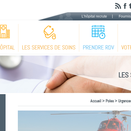
L’hôpital recrute
Fournis
HÔPITAL
LES SERVICES DE SOINS
PRENDRE RDV
VOT
LES 
Accueil
>
Poles
>
Urgences