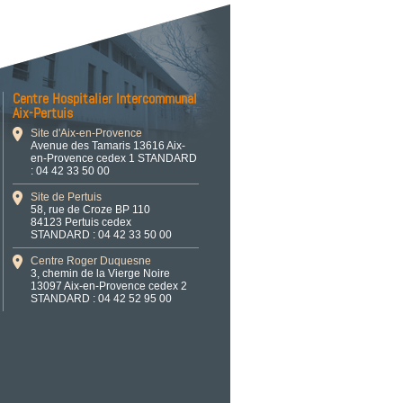
Centre Hospitalier Intercommunal
Aix-Pertuis
Site d'Aix-en-Provence
Avenue des Tamaris 13616 Aix-
en-Provence cedex 1 STANDARD
: 04 42 33 50 00
Site de Pertuis
58, rue de Croze BP 110
84123 Pertuis cedex
STANDARD : 04 42 33 50 00
Centre Roger Duquesne
3, chemin de la Vierge Noire
13097 Aix-en-Provence cedex 2
STANDARD : 04 42 52 95 00