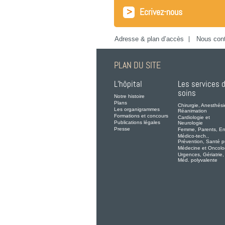
>
Ecrivez-nous
Adresse & plan d’accès
Nous cont
PLAN DU SITE
L’hôpital
Les services 
soins
Notre histoire
Plans
Chirurgie, Anesthési
Les organigrammes
Réanimation
Formations et concours
Cardiologie et
Publications légales
Neurologie
Presse
Femme, Parents, En
Médico-tech.,
Prévention, Santé p
Médecine et Oncolo
Urgences, Gériatrie,
Méd. polyvalente