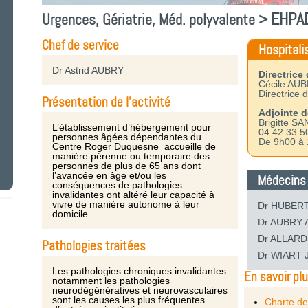
EHPA
Urgences, Gériatrie, Méd. polyvalente >
Chef de service
Hospitali
Dr Astrid AUBRY
Directrice
Cécile AU
Directrice 
Présentation de l'activité
Adjointe d
Brigitte SA
L’établissement d’hébergement pour
04 42 33 5
personnes âgées dépendantes du
De 9h00 à
Centre Roger Duquesne accueille de
manière pérenne ou temporaire des
personnes de plus de 65 ans dont
l’avancée en âge et/ou les
Médecins
conséquences de pathologies
invalidantes ont altéré leur capacité à
vivre de manière autonome à leur
Dr HUBERT 
domicile.
Dr AUBRY A
Dr ALLARD 
Pathologies traitées
Dr WIART J
Les pathologies chroniques invalidantes
En savoir pl
notamment les pathologies
neurodégénératives et neurovasculaires
sont les causes les plus fréquentes
Charte de