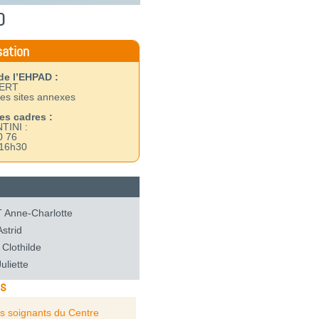
D
sation
 de l’EHPAD :
BERT
des sites annexes
es cadres :
NTINI :
0 76
 16h30
Anne-Charlotte
strid
Clothilde
uliette
us
s soignants du Centre