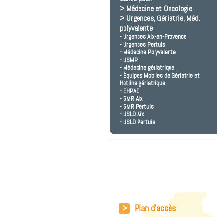
Médecine et Oncologie
Urgences, Gériatrie, Méd.
polyvalente
Urgences Aix-en-Provence
Urgences Pertuis
Médecine Polyvalente
USMP
Médecine gériatrique
Équipes Mobiles de Gériatrie et
Hotline gériatrique
EHPAD
SMR Aix
SMR Pertuis
USLD Aix
USLD Pertuis
>
Plan d'accès