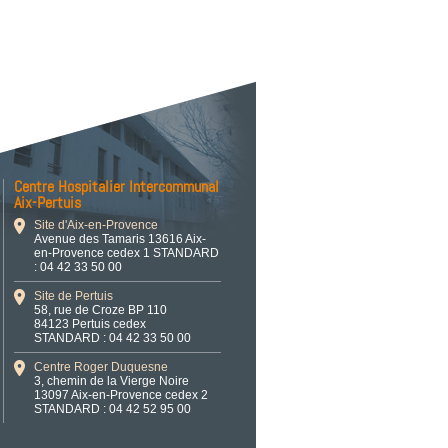
Centre Hospitalier Intercommunal
Aix-Pertuis
Site d'Aix-en-Provence
Avenue des Tamaris 13616 Aix-
en-Provence cedex 1 STANDARD
: 04 42 33 50 00
Site de Pertuis
58, rue de Croze BP 110
84123 Pertuis cedex
STANDARD : 04 42 33 50 00
Centre Roger Duquesne
3, chemin de la Vierge Noire
13097 Aix-en-Provence cedex 2
STANDARD : 04 42 52 95 00