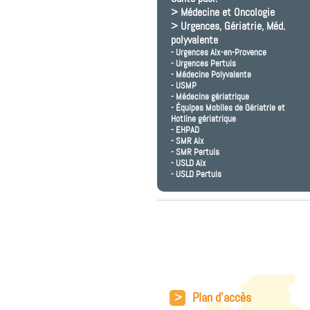
Médecine et Oncologie
Urgences, Gériatrie, Méd.
polyvalente
Urgences Aix-en-Provence
Urgences Pertuis
Médecine Polyvalente
USMP
Médecine gériatrique
Équipes Mobiles de Gériatrie et
Hotline gériatrique
EHPAD
SMR Aix
SMR Pertuis
USLD Aix
USLD Pertuis
>
Plan d'accès