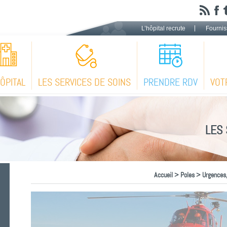
L’hôpital recrute
Fournis
HÔPITAL
LES SERVICES DE SOINS
PRENDRE RDV
VOT
LES 
Accueil
>
Poles
>
Urgences,