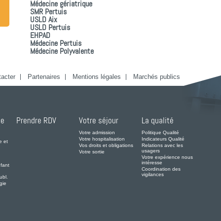
Médecine gériatrique
SMR Pertuis
USLD Aix
USLD Pertuis
EHPAD
Médecine Pertuis
Médecine Polyvalente
acter
Partenaires
Mentions légales
Marchés publics
de
Prendre RDV
Votre séjour
La qualité
Votre admission
Politique Qualité
Votre hospitalisation
Indicateurs Qualité
e et
Vos droits et obligations
Relations avec les
usagers
Votre sortie
Votre expérience nous
intéresse
fant
Coordination des
vigilances
ubl.
gie