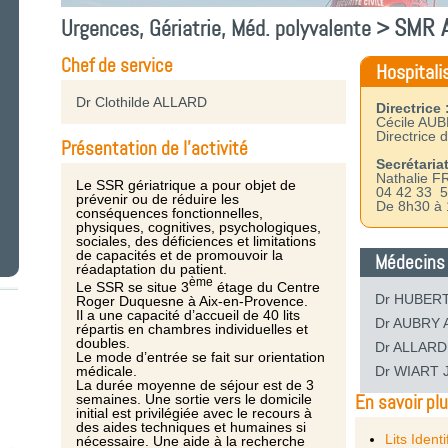
SMR A
Urgences, Gériatrie, Méd. polyvalente >
Chef de service
Hospitali
Dr Clothilde ALLARD
Directrice 
Cécile AU
Directrice 
Présentation de l'activité
Secrétariat
Nathalie 
Le SSR gériatrique a pour objet de
04 42 33 5
prévenir ou de réduire les
De 8h30 à
conséquences fonctionnelles,
physiques, cognitives, psychologiques,
sociales, des déficiences et limitations
de capacités et de promouvoir la
Médecins
réadaptation du patient.
ème
Le SSR se situe 3
étage du Centre
Dr HUBERT 
Roger Duquesne à Aix-en-Provence.
Il a une capacité d’accueil de 40 lits
Dr AUBRY A
répartis en chambres individuelles et
doubles.
Dr ALLARD 
Le mode d’entrée se fait sur orientation
médicale.
Dr WIART J
La durée moyenne de séjour est de 3
En savoir pl
semaines. Une sortie vers le domicile
initial est privilégiée avec le recours à
des aides techniques et humaines si
Lits Identi
nécessaire. Une aide à la recherche