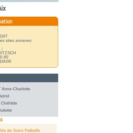
ix
sation
:
BERT
des sites annexes
 :
FRITZSCH
0 80
 16h00
Anne-Charlotte
strid
Clothilde
uliette
us
fiés de Soins Palliatifs