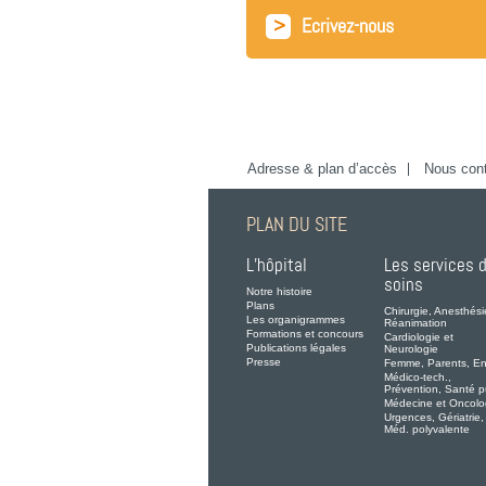
>
Ecrivez-nous
Adresse & plan d’accès
Nous cont
PLAN DU SITE
L’hôpital
Les services 
soins
Notre histoire
Plans
Chirurgie, Anesthési
Les organigrammes
Réanimation
Formations et concours
Cardiologie et
Publications légales
Neurologie
Presse
Femme, Parents, En
Médico-tech.,
Prévention, Santé p
Médecine et Oncolo
Urgences, Gériatrie,
Méd. polyvalente