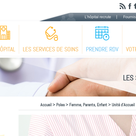
L’hôpital recrute
Fournis
HÔPITAL
LES SERVICES DE SOINS
PRENDRE RDV
VOT
LES 
Accueil
>
Poles
>
Femme, Parents, Enfant
> Unité d’Accueil