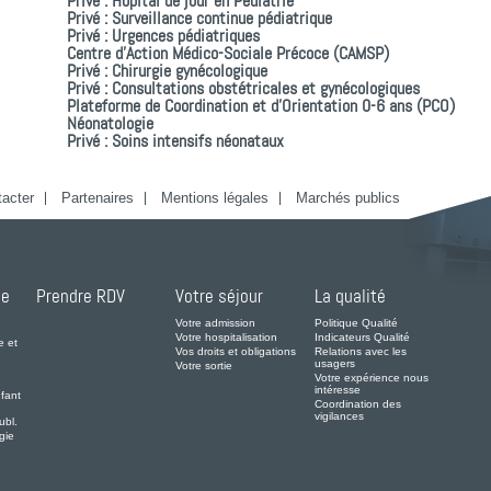
Privé : Hôpital de jour en Pédiatrie
Privé : Surveillance continue pédiatrique
Privé : Urgences pédiatriques
Centre d’Action Médico-Sociale Précoce (CAMSP)
Privé : Chirurgie gynécologique
Privé : Consultations obstétricales et gynécologiques
Plateforme de Coordination et d’Orientation 0-6 ans (PCO)
Néonatologie
Privé : Soins intensifs néonataux
acter
Partenaires
Mentions légales
Marchés publics
de
Prendre RDV
Votre séjour
La qualité
Votre admission
Politique Qualité
Votre hospitalisation
Indicateurs Qualité
e et
Vos droits et obligations
Relations avec les
usagers
Votre sortie
Votre expérience nous
intéresse
fant
Coordination des
vigilances
ubl.
gie