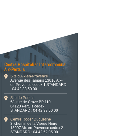
Centre Hospitalier Intercommunal
Aix-Pertuis
Site d'Aix-en-Provence
Avenue des Tamaris 13616 Aix-
en-Provence cedex 1 STANDARD
: 04 42 33 50 00
Site de Pertuis
58, rue de Croze BP 110
84123 Pertuis cedex
STANDARD : 04 42 33 50 00
Centre Roger Duquesne
3, chemin de la Vierge Noire
13097 Aix-en-Provence cedex 2
STANDARD : 04 42 52 95 00