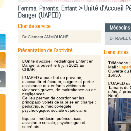
Unité d’Accueil P
Femme, Parents, Enfant >
Danger (UAPED)
Chef de service
Médecins
Dr Clément AMMOUCHE
Dr RAVEL C
Présentation de l'activité
Liens utiles
L’Unité d’Accueil Pédiatrique Enfant en
Téléphone :
Danger a ouvert le 6 juin 2023 au
Mail :
uaped
CHIAP.
Ouverte du l
16h30.
L’UAPED a pour but de prévenir,
s
d’accueillir et écouter, soigner et porter
L’UAPED est 
assistance aux enfants victimes de
Tamaris du 
violences graves, de maltraitance ou de
d’Aix, à pro
négligences.
Nord).
Ce lieu permet de coordonner les
principaux volets de la prise en charge :
pédiatrique, médico-légale,
psychologique, sociale et judiciaire.
Equipe : médecin, puéricultrices,
assistante sociale, psychologue et
secrétaire.