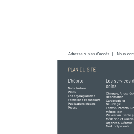
Adresse & plan d’accès
Nous cont
PLAN DU SITE
L’hôpital
Les services 
soins
Notre histoire
Plans
Chirurgie, Anesthési
Les organigrammes
Réanimation
Formations et concours
Cardiologie et
Publications légales
Neurologie
Presse
Femme, Parents, En
Médico-tech.,
Prévention, Santé p
Médecine et Oncolo
Urgences, Gériatrie,
Méd. polyvalente