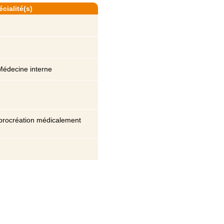
cialité(s)
Médecine interne
de procréation médicalement