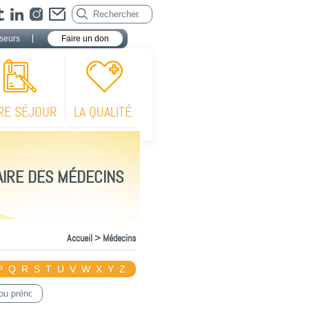
seurs
Faire un don
RE SÉJOUR
LA QUALITÉ
IRE DES MÉDECINS
Accueil
> Médecins
P
Q
R
S
T
U
V
W
X
Y
Z