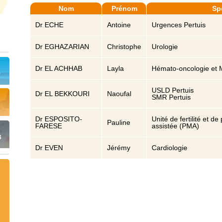
Nom
Prénom
Spé
Dr ECHE
Antoine
Urgences Pertuis
Dr EGHAZARIAN
Christophe
Urologie
Dr EL ACHHAB
Layla
Hémato-oncologie et 
USLD Pertuis
Dr EL BEKKOURI
Naoufal
SMR Pertuis
Dr ESPOSITO-
Unité de fertilité et 
Pauline
FARESE
assistée (PMA)
s
Dr EVEN
Jérémy
Cardiologie