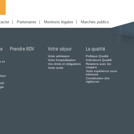
acter
Partenaires
Mentions légales
Marchés publics
de
Prendre RDV
Votre séjour
La qualité
Votre admission
Politique Qualité
Votre hospitalisation
Indicateurs Qualité
e et
Vos droits et obligations
Relations avec les
usagers
Votre sortie
Votre expérience nous
intéresse
fant
Coordination des
vigilances
ubl.
gie