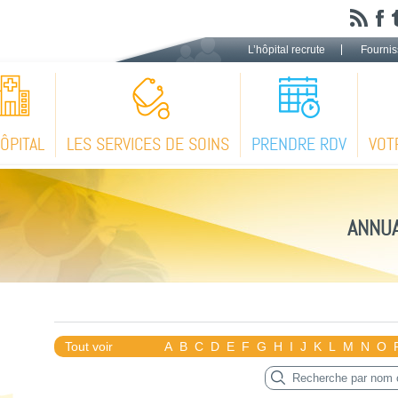
L’hôpital recrute
Fournis
HÔPITAL
LES SERVICES DE SOINS
PRENDRE RDV
VOT
ANNUA
Tout voir
A
B
C
D
E
F
G
H
I
J
K
L
M
N
O