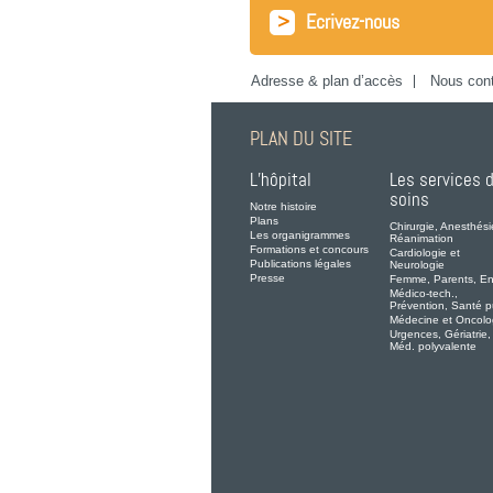
>
Ecrivez-nous
Adresse & plan d’accès
Nous cont
PLAN DU SITE
L’hôpital
Les services 
soins
Notre histoire
Plans
Chirurgie, Anesthési
Les organigrammes
Réanimation
Formations et concours
Cardiologie et
Publications légales
Neurologie
Presse
Femme, Parents, En
Médico-tech.,
Prévention, Santé p
Médecine et Oncolo
Urgences, Gériatrie,
Méd. polyvalente