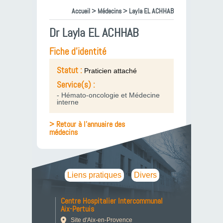
Accueil
>
Médecins
> Layla EL ACHHAB
Dr Layla EL ACHHAB
Fiche d'identité
Statut :
Praticien attaché
Service(s) :
- Hémato-oncologie et Médecine
interne
> Retour à l'annuaire des
médecins
Liens pratiques
Divers
Centre Hospitalier Intercommunal
Aix-Pertuis
Site d'Aix-en-Provence