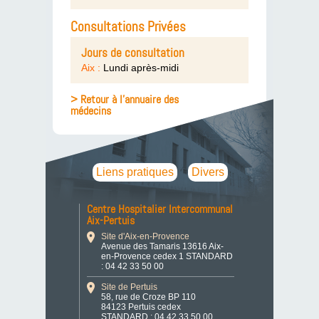
Consultations Privées
Jours de consultation
Aix :
Lundi après-midi
> Retour à l'annuaire des
médecins
Liens pratiques
Divers
Centre Hospitalier Intercommunal
Aix-Pertuis
Site d'Aix-en-Provence
Avenue des Tamaris 13616 Aix-
en-Provence cedex 1 STANDARD
: 04 42 33 50 00
Site de Pertuis
58, rue de Croze BP 110
84123 Pertuis cedex
STANDARD : 04 42 33 50 00