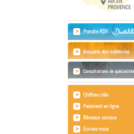
>
Prendre RDV
>
Annuaire des médecins
>
Consultations de spécialité
>
Chiffres clés
>
Paiement en ligne
>
Réseaux sociaux
>
Ecrivez-nous