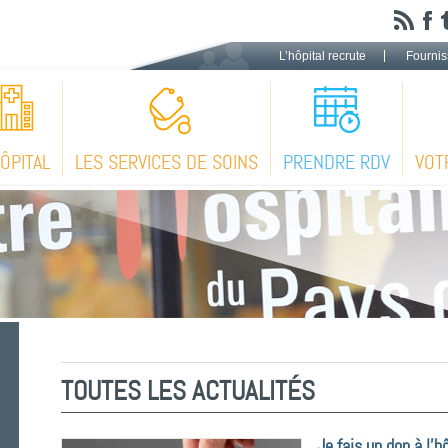
L’hôpital recrute
Fournis
HÔPITAL
LES SERVICES DE SOINS
PRENDRE RDV
VOT
TOUTES LES ACTUALITÉS
Je fais un don à l’h