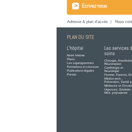
>
Ecrivez-nous
Adresse & plan d’accès
Nous cont
PLAN DU SITE
L’hôpital
Les services 
soins
Notre histoire
Plans
Chirurgie, Anesthési
Les organigrammes
Réanimation
Formations et concours
Cardiologie et
Publications légales
Neurologie
Presse
Femme, Parents, En
Médico-tech.,
Prévention, Santé p
Médecine et Oncolo
Urgences, Gériatrie,
Méd. polyvalente