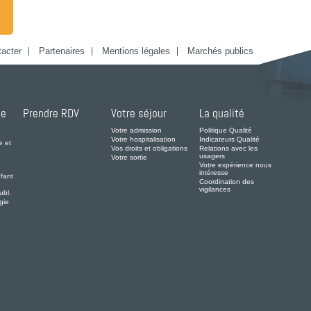
acter
Partenaires
Mentions légales
Marchés publics
de
Prendre RDV
Votre séjour
La qualité
Votre admission
Politique Qualité
Votre hospitalisation
Indicateurs Qualité
e et
Vos droits et obligations
Relations avec les
usagers
Votre sortie
Votre expérience nous
intéresse
fant
Coordination des
vigilances
ubl.
gie