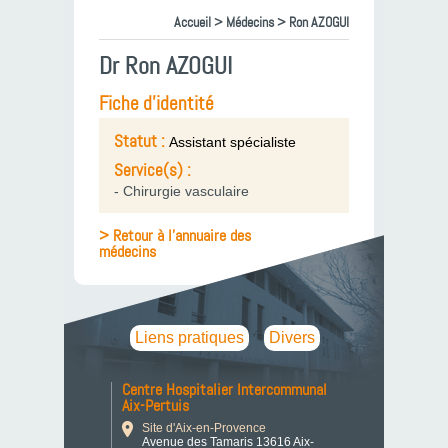
Accueil
>
Médecins
> Ron AZOGUI
Dr Ron AZOGUI
Fiche d'identité
Statut :
Assistant spécialiste
Service(s) :
- Chirurgie vasculaire
> Retour à l'annuaire des
médecins
Liens pratiques
Divers
Centre Hospitalier Intercommunal
Aix-Pertuis
Site d'Aix-en-Provence
Avenue des Tamaris 13616 Aix-