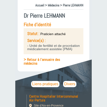
Accueil
>
Médecins
> Pierre LEHMANN
Dr Pierre LEHMANN
Fiche d'identité
Statut :
Praticien attaché
Service(s) :
- Unité de fertilité et de procréation
médicalement assistée (PMA)
> Retour à l'annuaire des
médecins
Liens pratiques
Divers
Centre Hospitalier Intercommunal
Aix-Pertuis
Site d'Aix-en-Provence