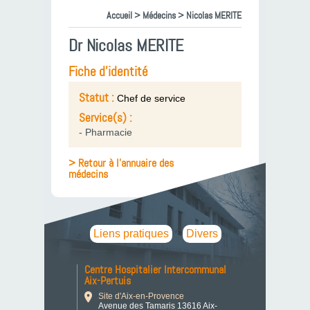
Accueil
>
Médecins
> Nicolas MERITE
Dr Nicolas MERITE
Fiche d'identité
Statut :
Chef de service
Service(s) :
- Pharmacie
> Retour à l'annuaire des
médecins
Liens pratiques
Divers
Centre Hospitalier Intercommunal
Aix-Pertuis
Site d'Aix-en-Provence
Avenue des Tamaris 13616 Aix-