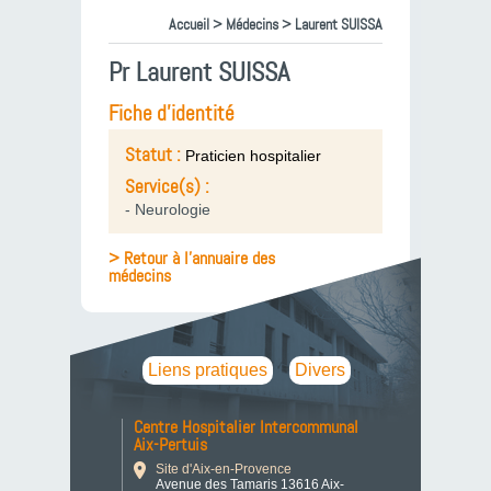
Accueil
>
Médecins
> Laurent SUISSA
Pr Laurent SUISSA
Fiche d'identité
Statut :
Praticien hospitalier
Service(s) :
- Neurologie
> Retour à l'annuaire des
médecins
Liens pratiques
Divers
Centre Hospitalier Intercommunal
Aix-Pertuis
Site d'Aix-en-Provence
Avenue des Tamaris 13616 Aix-