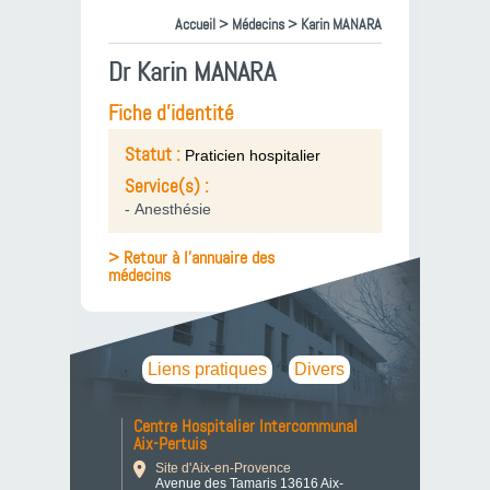
Accueil
>
Médecins
> Karin MANARA
Dr Karin MANARA
Fiche d'identité
Statut :
Praticien hospitalier
Service(s) :
- Anesthésie
> Retour à l'annuaire des
médecins
Liens pratiques
Divers
Centre Hospitalier Intercommunal
Aix-Pertuis
Site d'Aix-en-Provence
Avenue des Tamaris 13616 Aix-