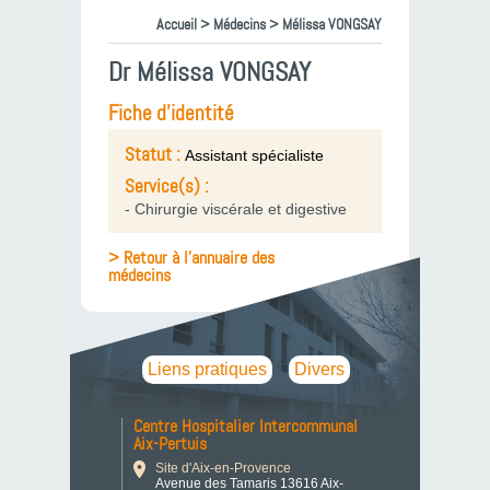
Accueil
>
Médecins
> Mélissa VONGSAY
Dr Mélissa VONGSAY
Fiche d'identité
Statut :
Assistant spécialiste
Service(s) :
- Chirurgie viscérale et digestive
> Retour à l'annuaire des
médecins
Liens pratiques
Divers
Centre Hospitalier Intercommunal
Aix-Pertuis
Site d'Aix-en-Provence
Avenue des Tamaris 13616 Aix-