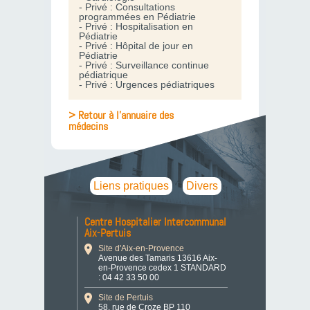
- Privé : Consultations
programmées en Pédiatrie
- Privé : Hospitalisation en
Pédiatrie
- Privé : Hôpital de jour en
Pédiatrie
- Privé : Surveillance continue
pédiatrique
- Privé : Urgences pédiatriques
> Retour à l'annuaire des
médecins
Liens pratiques
Divers
Centre Hospitalier Intercommunal
Aix-Pertuis
Site d'Aix-en-Provence
Avenue des Tamaris 13616 Aix-
en-Provence cedex 1 STANDARD
: 04 42 33 50 00
Site de Pertuis
58, rue de Croze BP 110