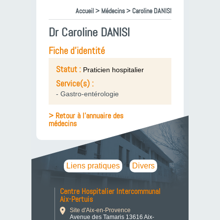
Accueil
>
Médecins
> Caroline DANISI
Dr Caroline DANISI
Fiche d'identité
Statut :
Praticien hospitalier
Service(s) :
- Gastro-entérologie
> Retour à l'annuaire des
médecins
Liens pratiques
Divers
Centre Hospitalier Intercommunal
Aix-Pertuis
Site d'Aix-en-Provence
Avenue des Tamaris 13616 Aix-