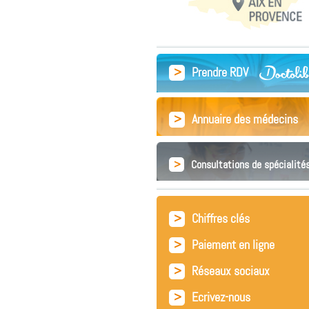
>
Prendre RDV
>
Annuaire des médecins
>
Consultations de spécialité
>
Chiffres clés
>
Paiement en ligne
>
Réseaux sociaux
>
Ecrivez-nous