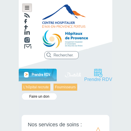
>
Prendre RDV
Prendre RDV
L’hôpital recrute
Fournisseurs
Faire un don
Nos services de soins :
Urgences, Gériatrie, Méd.
polyvalente