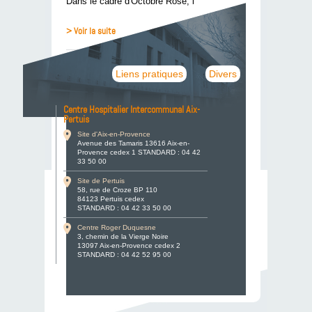
Dans le cadre d'Octobre Rose, l'
Association
des Praticiens Hospitaliers en Gynécologie
(APHEG) du CHAPP
> Voir la suite
Liens pratiques
Divers
Centre Hospitalier Intercommunal Aix-
Pertuis
Site d'Aix-en-Provence
Avenue des Tamaris 13616 Aix-en-
Provence cedex 1 STANDARD : 04 42
33 50 00
Site de Pertuis
58, rue de Croze BP 110
84123 Pertuis cedex
STANDARD : 04 42 33 50 00
Centre Roger Duquesne
3, chemin de la Vierge Noire
13097 Aix-en-Provence cedex 2
STANDARD : 04 42 52 95 00