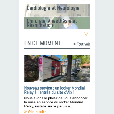
Cardiologie et Neurologie
Chirurgie, Anesthésie et
Réanimation
Femme, Parents, Enfant
EN CE MOMENT
> Tout voir
Médico-tech., Prévention,
Santé publ.
Médecine et Oncologie
Urgences, Gériatrie, Méd.
polyvalente
Cardiologie et Neurologie
Nouveau service : un locker Mondial
Relay à l’entrée du site d’Aix !
Nous avons le plaisir de vous annoncer
la mise en service du
locker
Mondial
Relay, installé sur le parvis à...
> Voir la suite